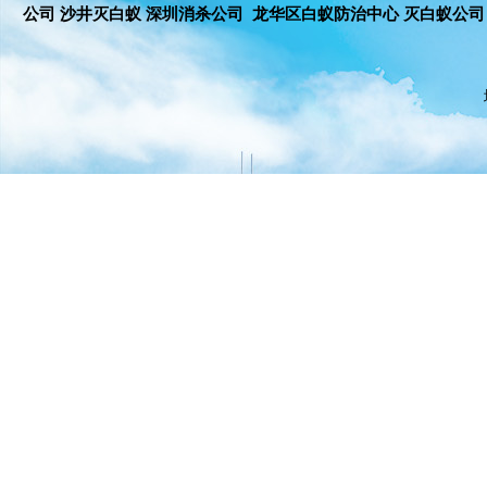
公司 沙井灭白蚁 深圳消杀公司 龙华区白蚁防治中心 灭白蚁公司