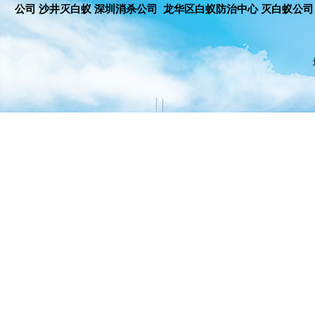
公司 沙井灭白蚁 深圳消杀公司 龙华区白蚁防治中心 灭白蚁公司