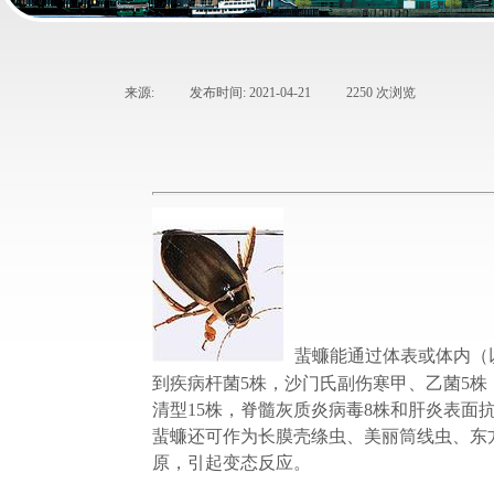
来源:
|
发布时间:
2021-04-21
|
2250
次浏览
|
蜚蠊能通过体表或体内（
到疾病杆菌5株，沙门氏副伤寒甲、乙菌5株
清型15株，脊髓灰质炎病毒8株和肝炎表
蜚蠊还可作为长膜壳绦虫、美丽筒线虫、东
原，引起变态反应。