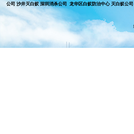
公司 沙井灭白蚁 深圳消杀公司 龙华区白蚁防治中心 灭白蚁公司