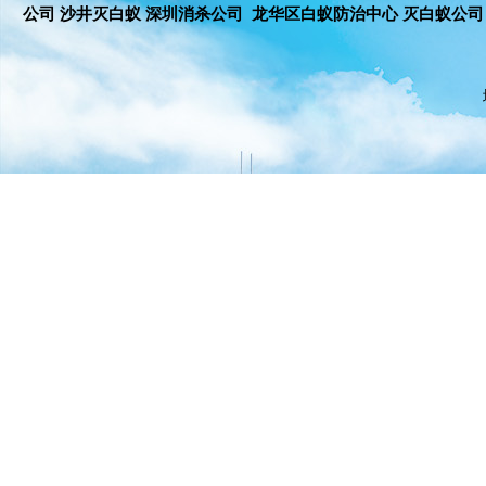
公司 沙井灭白蚁 深圳消杀公司 龙华区白蚁防治中心 灭白蚁公司