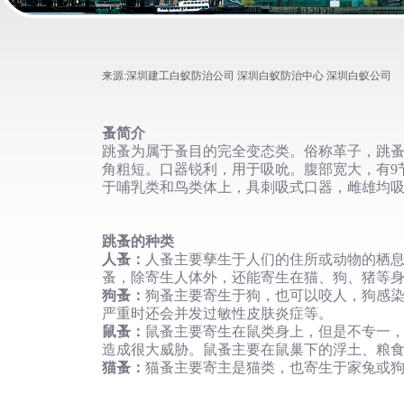
来源:
深圳建工白蚁防治公司 深圳白蚁防治中心 深圳白蚁公司
蚤简介
跳蚤为属于蚤目的完全变态类。俗称革子，跳
角粗短。口器锐利，用于吸吮。腹部宽大，有9
于哺乳类和鸟类体上，具刺吸式口器，雌雄均
跳蚤的种类
人蚤
：
人蚤主要孳生于人们的住所或动物的栖
蚤，除寄生人体外，还能寄生在猫、狗、猪等
狗蚤
：
狗蚤主要寄生于狗，也可以咬人，狗感
严重时还会并发过敏性皮肤炎症等。
鼠蚤
：
鼠蚤主要寄生在鼠类身上，但是不专一
造成很大威胁。鼠蚤主要在鼠巢下的浮土、粮
猫蚤
：
猫蚤主要寄主是猫类，也寄生于家兔或狗