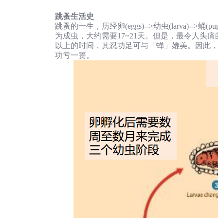
跳蚤生活史
跳蚤的一生，历经卵(eggs)-->幼虫(larva)-->蛹(pup
为成虫，大约需要17~21天。但是，最令人
以上的时间，其忍功足可与「蝉」媲美。因此
功亏一篑。