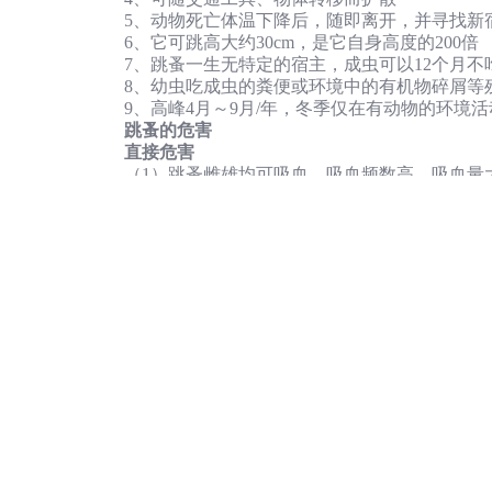
5、动物死亡体温下降后，随即离开，并寻找新
6、它可跳高大约30cm，是它自身高度的200倍
7、跳蚤一生无特定的宿主，成虫可以12个月
8、幼虫吃成虫的粪便或环境中的有机物碎屑等
9、高峰4月～9月/年，冬季仅在有动物的环境活
跳蚤的危害
直接危害
（1）跳蚤雌雄均可吸血、吸血频数高、吸血量
反应、局部可引起丘疹、风疹、搔后可变成风
（2）寄生症：有的蚤类尚可引起寄生症和家畜
间接危害
鼠疫是由鼠疫杆菌引起的烈性传染病，以蚤类
造成鼠疫流行，危害极其严重。
跳蚤防治
1、做好环境卫生，注意家里的环境卫生，如
所在的场所经常有宠物出入，本人也是因此深
2、花露水、风油精或硫软膏都能起到止痒消炎
3、为了防止跳蚤卵和幼虫长成成虫，需要使
的成虫，又能阻止幼虫的生长。