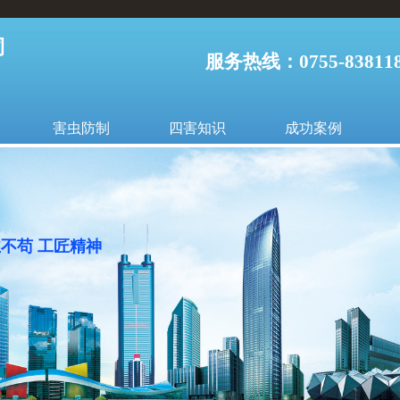
司
服务热线：0755-838118
害虫防制
四害知识
成功案例
丝不苟 工匠精神